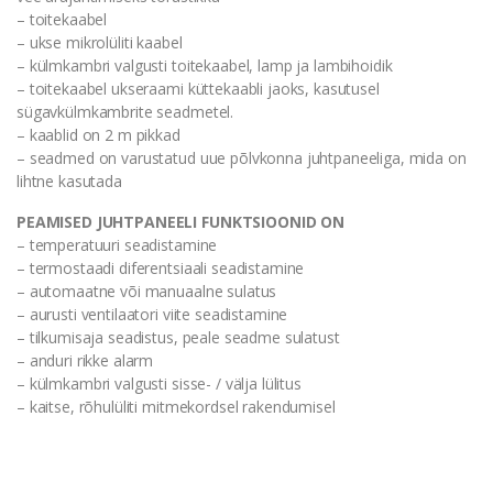
– toitekaabel
– ukse mikrolüliti kaabel
– külmkambri valgusti toitekaabel, lamp ja lambihoidik
– toitekaabel ukseraami küttekaabli jaoks, kasutusel
sügavkülmkambrite seadmetel.
– kaablid on 2 m pikkad
– seadmed on varustatud uue põlvkonna juhtpaneeliga, mida on
lihtne kasutada
PEAMISED JUHTPANEELI FUNKTSIOONID ON
– temperatuuri seadistamine
– termostaadi diferentsiaali seadistamine
– automaatne või manuaalne sulatus
– aurusti ventilaatori viite seadistamine
– tilkumisaja seadistus, peale seadme sulatust
– anduri rikke alarm
– külmkambri valgusti sisse- / välja lülitus
– kaitse, rõhulüliti mitmekordsel rakendumisel