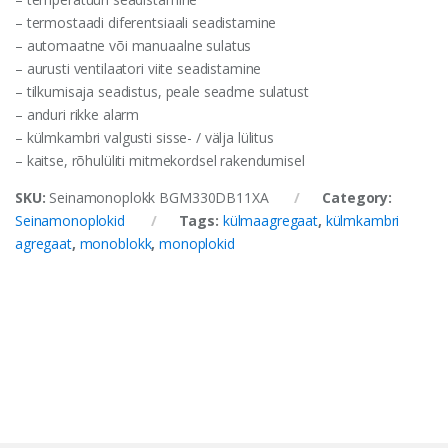
– termostaadi diferentsiaali seadistamine
– automaatne või manuaalne sulatus
– aurusti ventilaatori viite seadistamine
– tilkumisaja seadistus, peale seadme sulatust
– anduri rikke alarm
– külmkambri valgusti sisse- / välja lülitus
– kaitse, rõhulüliti mitmekordsel rakendumisel
SKU:
Seinamonoplokk BGM330DB11XA
Category:
Seinamonoplokid
Tags:
külmaagregaat
,
külmkambri
agregaat
,
monoblokk
,
monoplokid