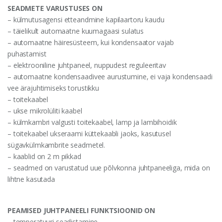
SEADMETE VARUSTUSES ON
– külmutusagensi etteandmine kapilaartoru kaudu
– täielikult automaatne kuumagaasi sulatus
– automaatne häiresüsteem, kui kondensaator vajab
puhastamist
– elektrooniline juhtpaneel, nuppudest reguleeritav
– automaatne kondensaadivee aurustumine, ei vaja kondensaadi
vee ärajuhtimiseks torustikku
– toitekaabel
– ukse mikrolüliti kaabel
– külmkambri valgusti toitekaabel, lamp ja lambihoidik
– toitekaabel ukseraami küttekaabli jaoks, kasutusel
sügavkülmkambrite seadmetel.
– kaablid on 2 m pikkad
– seadmed on varustatud uue põlvkonna juhtpaneeliga, mida on
lihtne kasutada
PEAMISED JUHTPANEELI FUNKTSIOONID ON
– temperatuuri seadistamine