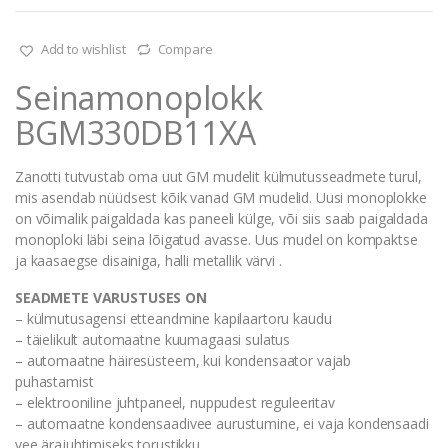
Add to wishlist
Compare
Seinamonoplokk
BGM330DB11XA
Zanotti tutvustab oma uut GM mudelit külmutusseadmete turul,
mis asendab nüüdsest kõik vanad GM mudelid. Uusi monoplokke
on võimalik paigaldada kas paneeli külge, või siis saab paigaldada
monoploki läbi seina lõigatud avasse. Uus mudel on kompaktse
ja kaasaegse disainiga, halli metallik värvi .
SEADMETE VARUSTUSES ON
– külmutusagensi etteandmine kapilaartoru kaudu
– täielikult automaatne kuumagaasi sulatus
– automaatne häiresüsteem, kui kondensaator vajab
puhastamist
– elektrooniline juhtpaneel, nuppudest reguleeritav
– automaatne kondensaadivee aurustumine, ei vaja kondensaadi
vee ärajuhtimiseks torustikku