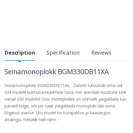
Description
Specification
Reviews
Seinamonoplokk BGM330DB11XA
Seinamonoplokk BGM330DB11XA, Zanotti tutvustab oma uut
GM mudelit külmutusseadmete turul, mis asendab nüüdsest kõik
vanad GM mudelid. Uusi monoplokke on võimalik paigaldada kas
paneeli külge, või siis saab paigaldada monoploki läbi seina
lõigatud avasse. Uus mudel on kompaktse ja kaasaegse
disainiga, metallik halli värvi .